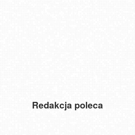
Redakcja poleca
USTKA - widok z pylonu na plażę
MIELNO - widok na promenadę NOWOŚĆ
NOWOŚĆ - Pakiet 6 miesięcy Premium, kup i oglądaj bez reklam
przez 180 dni