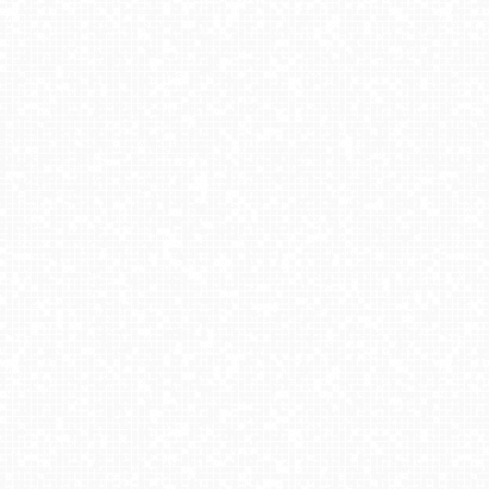
Gdańsk - Brzeźno molo
DZIWNÓW - widok na plażę
JAROSŁAWIEC - widok na plażę
Krupówki - widok na deptak
Bielsko-Biała Plac Wojska Polskiego NOWOŚĆ
Góra Żar - widok panoramiczny na Beskidy
JELENIA GÓRA
NIECHORZE - panoramiczny widok na plażę
Karpacz - stok Maciuś
Bielsko-Biała Plac Wojska Polskiego NOWOŚĆ
Kraków - widok na Rynek z hotelu
Dziwnówek - widok na deptak
USTROŃ - widok na rynek