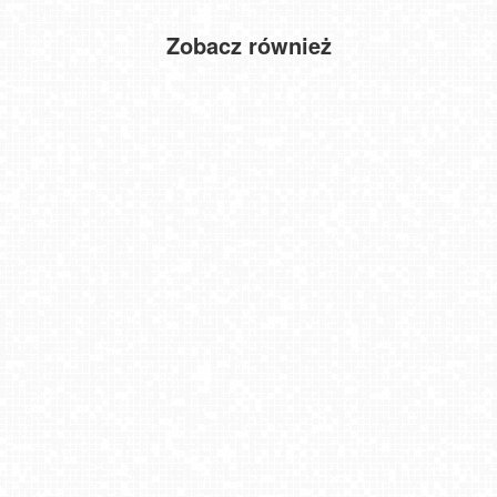
Zobacz również
Toruń - panorama miasta NOWOŚĆ
Lanckorona
Gdańsk - widok na Długi Targ NOWOŚĆ
Myślenice - widok na Rynek
Jaworzyna Krynicka-ski
Kraków - widok na Ulicę Floriańską NOWOŚĆ
Grzybowo - widok na plażę
Kraków - widok na Bramę Floriańską NOWOŚĆ