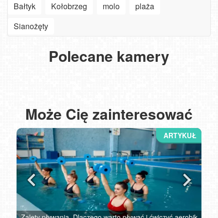
Bałtyk
Kołobrzeg
molo
plaża
Sianożęty
Polecane kamery
USTRONIE MORSKIE - widok na plażę
50 najpiękniejszych PLAŻ w Polsce PREMIUM
BOBOLIN - widok na plażę
Kołobrzeg - widok na molo
Może Cię zainteresować
u,
Zalety pływania. Dlaczego warto pływać i ćwiczyć aerobik