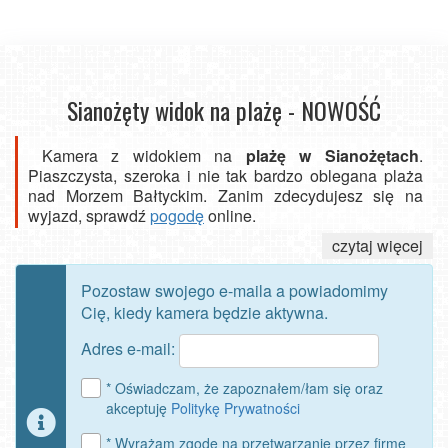
Sianożęty widok na plażę - NOWOŚĆ
Kamera z widokiem na
plażę w Sianożętach
.
Piaszczysta, szeroka i nie tak bardzo oblegana plaża
nad Morzem Bałtyckim. Zanim zdecydujesz się na
wyjazd, sprawdź
pogodę
online.
czytaj więcej
Pozostaw swojego e-maila a powiadomimy
Cię, kiedy kamera będzie aktywna.
Adres e-mail:
* Oświadczam, że zapoznałem/łam się oraz
akceptuję
Politykę Prywatności
* Wyrażam zgodę na przetwarzanie przez firmę