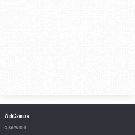
WebCamera
o serwisie