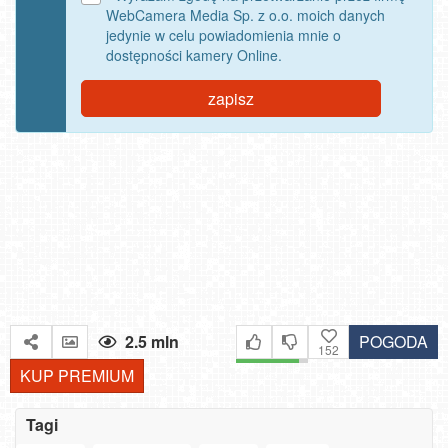
WebCamera Media Sp. z o.o. moich danych
jedynie w celu powiadomienia mnie o
dostępności kamery Online.
zapisz
Bielsko-Biała Plac Wojska Polskiego NOWOŚĆ
USTKA - widok na plażę
Solina Grupa PKL - widok z góry Jawor
DARŁOWO - widok na plażę wschodnią
Instytut Zdrowia Sofra - widok na morze w Mielnie NOWOŚĆ
Władysławowo - widok na plażę - NOWOŚĆ
2.5 mln
POGODA
152
KUP PREMIUM
Tagi